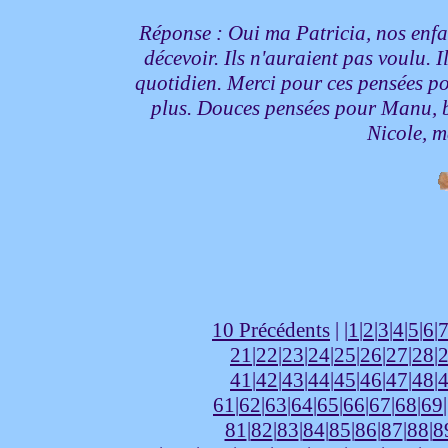
Réponse : Oui ma Patricia, nos enfan
décevoir. Ils n'auraient pas voulu. Il
quotidien. Merci pour ces pensées p
plus. Douces pensées pour Manu, blo
Nicole, 
10 Précédents
| |
1
|
2
|
3
|
4
|
5
|
6
|
21
|
22
|
23
|
24
|
25
|
26
|
27
|
28
|
41
|
42
|
43
|
44
|
45
|
46
|
47
|
48
|
61
|
62
|
63
|
64
|
65
|
66
|
67
|
68
|
69
81
|
82
|
83
|
84
|
85
|
86
|
87
|
88
|
8