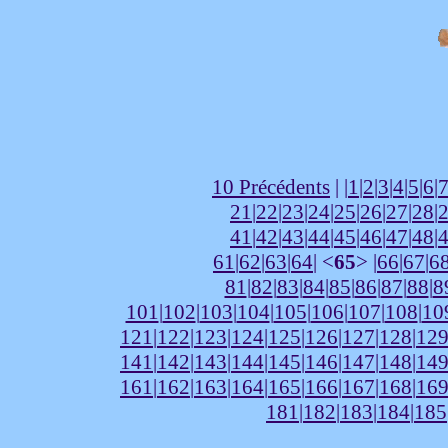
10 Précédents
| |
1
|
2
|
3
|
4
|
5
|
6
|
21
|
22
|
23
|
24
|
25
|
26
|
27
|
28
|
41
|
42
|
43
|
44
|
45
|
46
|
47
|
48
|
61
|
62
|
63
|
64
| <
65
> |
66
|
67
|
6
81
|
82
|
83
|
84
|
85
|
86
|
87
|
88
|
8
101
|
102
|
103
|
104
|
105
|
106
|
107
|
108
|
10
121
|
122
|
123
|
124
|
125
|
126
|
127
|
128
|
12
141
|
142
|
143
|
144
|
145
|
146
|
147
|
148
|
14
161
|
162
|
163
|
164
|
165
|
166
|
167
|
168
|
16
181
|
182
|
183
|
184
|
185