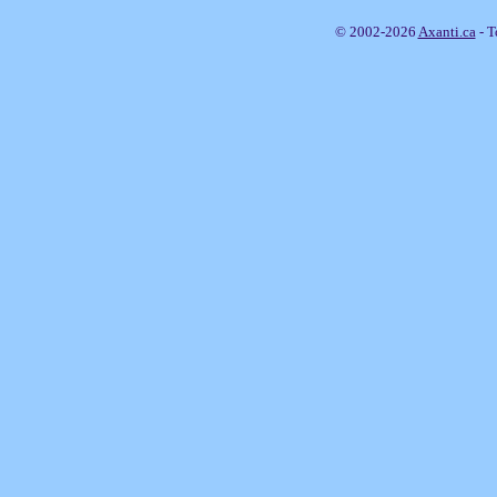
© 2002-2026
Axanti.ca
- T