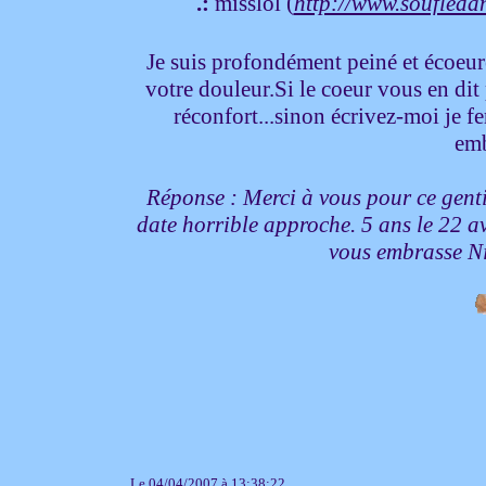
.:
misslol (
http://www.soufled
Je suis profondément peiné et écoeuré
votre douleur.Si le coeur vous en dit
réconfort...sinon écrivez-moi je f
emb
Réponse : Merci à vous pour ce gentil
date horrible approche. 5 ans le 22 avr
vous embrasse N
Le 04/04/2007 à 13:38:22