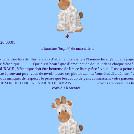
 20:00:01
.:
francine (
http://
) de marseille
:.
cole Une fois de plus je viens d' aller rendre visite à Nounouche et j'ai vue la page
e Véronique ............. Que c' est beau ! que d' amour et de douleur dans chaque mo
URAGE , Véronique doit être heureuse de lire ce livre grâce à vous . J' ose à peine 
tre éprouvant pour vous de revoir toutes ces photos ............ Vous êtes décidément 
vous manquer de respect . Je pense que beaucoup de gens connaissant votre parcour
UE SON HISTOIRE NE S' ARRETE JAMAIS .......................... Je vous embrasse trés tré
vous dis à bientôt .