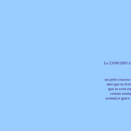
Le 23/09/2005 à
un petit coucou e
mot que tu écri
que tu ecris es
certain soula
normal,et grace 