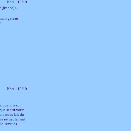
Note : 10/10
 (
france
)
:.
r mon gateau
e.
Note : 10/10
uelque fois sur
que sentir votre
ela nous fait du
re est seulement
le. Amitiés