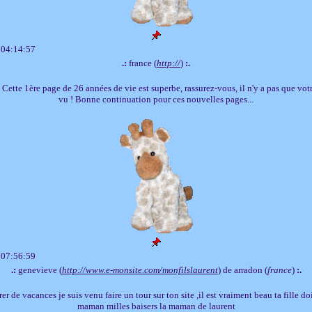
 04:14:57
.:
france (
http://
)
:.
Cette 1ère page de 26 années de vie est superbe, rassurez-vous, il n'y a pas que votr
vu ! Bonne continuation pour ces nouvelles pages...
 07:56:59
.:
genevieve (
http://www.e-monsite.com/monfilslaurent
) de arradon (
france
)
:.
rer de vacances je suis venu faire un tour sur ton site ,il est vraiment beau ta fille doi
maman milles baisers la maman de laurent