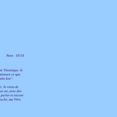
Note : 10/10
vre Véronique. Je
ontinuez ce que
ès fort !
i. Je viens de
ar an, avec des
 parler et encore
ouche, ma Véro.