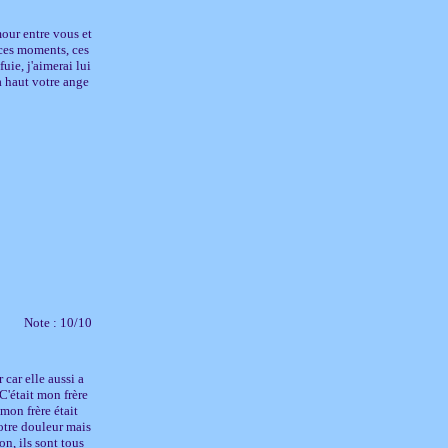
mour entre vous et
 ces moments, ces
uie, j'aimerai lui
a haut votre ange
Note : 10/10
car elle aussi a
C'était mon frère
mon frère était
votre douleur mais
n, ils sont tous