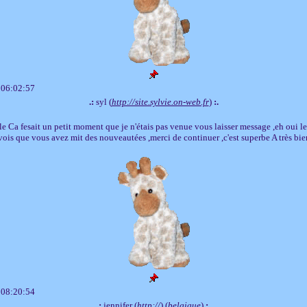
 06:02:57
.:
syl (
http://site.sylvie.on-web.fr
)
:.
e Ca fesait un petit moment que je n'étais pas venue vous laisser message ,eh oui le
e vois que vous avez mit des nouveautées ,merci de continuer ,c'est superbe A très bie
 08:20:54
.:
jennifer (
http://
) (
belgique
)
:.