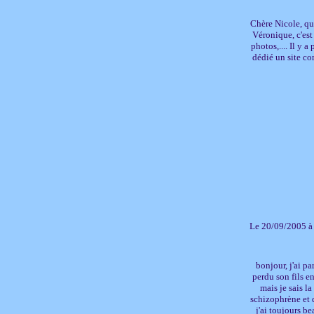
Chère Nicole, que
Véronique, c'est
photos,.... Il y 
dédié un site co
Le 20/09/2005 à
bonjour, j'ai p
perdu son fils e
mais je sais l
schizophrène et q
j'ai toujours b