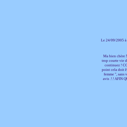
Le 24/09/2005 à
Ma bien chère Ni
trop courte vie d
continuez ! CO
point cela doit ê
femme ", sans 
avis .!.! AFIN Q