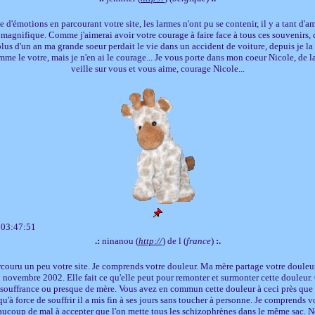
 d'émotions en parcourant votre site, les larmes n'ont pu se contenir, il y a tant d'a
 magnifique. Comme j'aimerai avoir votre courage à faire face à tous ces souvenirs,
a plus d'un an ma grande soeur perdait le vie dans un accident de voiture, depuis je la f
mme le votre, mais je n'en ai le courage... Je vous porte dans mon coeur Nicole, de l
veille sur vous et vous aime, courage Nicole...
 03:47:51
.:
ninanou (
http://
) de l (
france
)
:.
arcouru un peu votre site. Je comprends votre douleur. Ma mère partage votre douleur 
n novembre 2002. Elle fait ce qu'elle peut pour remonter et surmonter cette douleur. 
a souffrance ou presque de mère. Vous avez en commun cette douleur à ceci près que 
u'à force de souffrir il a mis fin à ses jours sans toucher à personne. Je comprends 
eaucoup de mal à accepter que l'on mette tous les schizophrènes dans le même sac. No