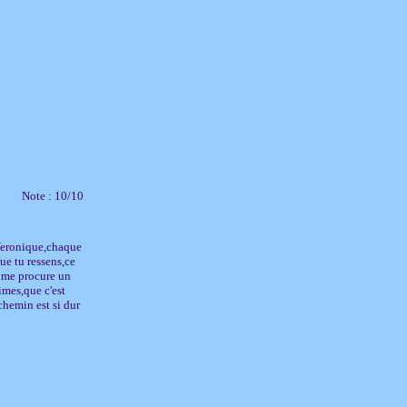
Note : 10/10
e Veronique,chaque
ue tu ressens,ce
re me procure un
imes,que c'est
chemin est si dur