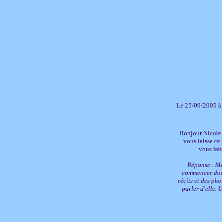
Le 25/09/2005 à
Bonjour Nicole ;
vous laisse ce
vous fai
Réponse : Mer
commencer douc
récits et des ph
parler d'elle.