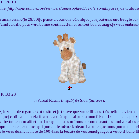
 13:26:10
hie (
http://spaces.msn.com/members/annesophie0931/PersonalSpaces
) de toulouse
 anniversaire(le 28/09)je pense a vous et a véronique je rajouterais une bougie su
'anniversaire pour véro,bonne continaution et surtout bon courage,je vous embrass
 10:33:23
.:
Pascal Rausis (
http://
) de Sion (
Suisse
)
:.
 Je viens de regarder votre site et je trouve que votre fille est très belle. Je viens q
gne) et dimanche cela fera une année que j'ai perdu mon fils de 17 ans. Je ne peux 
 dire toute mon affection. Lorsque nous souffrons surtout durant les anniversaires c
pprocher de personnes qui portent le même fardeau. La note que nous pouvons insci
s je vous donne la note de 100 dans la beauté de vos témoignages à votre si belle fil