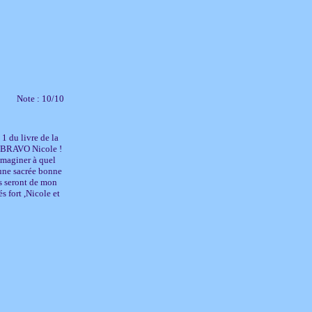
Note : 10/10
 1 du livre de la
t ! BRAVO Nicole !
imaginer à quel
" une sacrée bonne
s seront de mon
s fort ,Nicole et