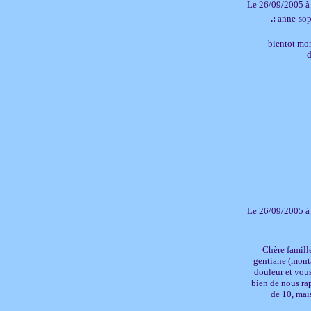
Le 26/09/2005 à
.:
anne-sop
bientot mon
d
Le 26/09/2005 à
Chère famille,
gentiane (monta
douleur et vous
bien de nous ra
de 10, mai