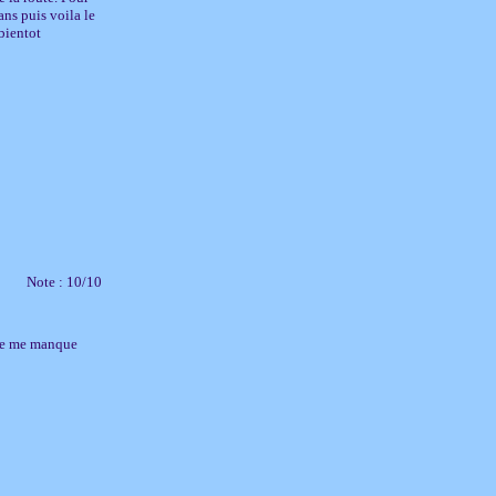
ans puis voila le
 bientot
Note : 10/10
lle me manque