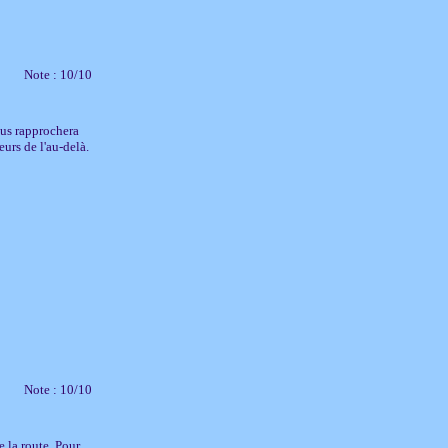
Note : 10/10
ous rapprochera
rs de l'au-delà.
Note : 10/10
e la route. Pour