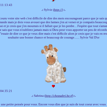
 11:13:43
.:
Sylvie (
http://
)
:.
couru votre site web c'est difficile de dire des mots encourageant parce que je sais q
ande mais je dois vous avouer que des larmes j'en ai verser et je compatis beaucou
ssi et je crois que j'en mourrais si il fallait que je les perdre... J'espère que tout s'ar
 je sais que vous n'oublirez jamais mais si Dieu peut vous apporter un peu de réconfor
J"essaie de dire ce que je veux dire mais c'est difficile alors je crois que je vais en res
souhaite une bonne chance et beaucoup de courage....... Sylvie Val D'or
 04:35:21
.:
Sabrina (
http://chezsabri.be.tf
)
:.
e une petite pensée pour vous. Encore vous dire que je suis de tout coeur avec vous