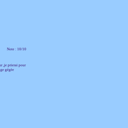
Note : 10/10
r ,je prierai pour
age gégèe