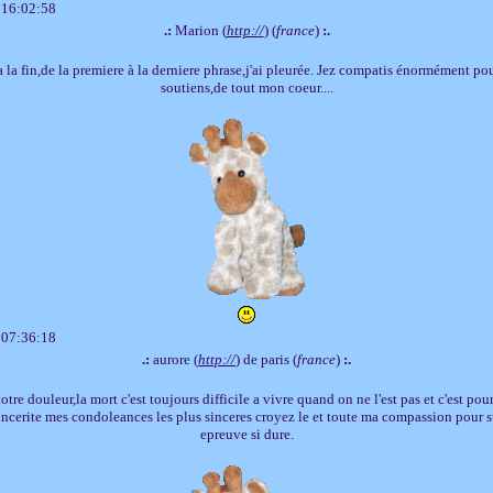
 16:02:58
.:
Marion (
http://
) (
france
)
:.
 la fin,de la premiere à la derniere phrase,j'ai pleurée. Jez compatis énormément pou
soutiens,de tout mon coeur....
 07:36:18
.:
aurore (
http://
) de paris (
france
)
:.
otre douleur,la mort c'est toujours difficile a vivre quand on ne l'est pas et c'est pou
ncerite mes condoleances les plus sinceres croyez le et toute ma compassion pour 
epreuve si dure.