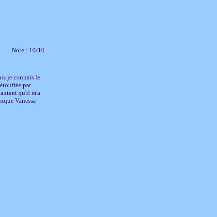
Note : 10/10
is je connais le
 étouffée par
autant qu'il m'a
onique Vanessa