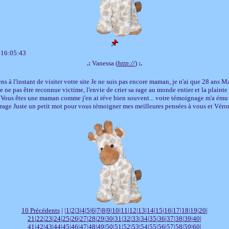
 16:05:43
.:
Vanessa (
http://
)
:.
s à l'instant de visiter votre site Je ne suis pas encore maman, je n'ai que 28 ans Ma
 ne pas être reconnue victime, l'envie de crier sa rage au monde entier et la plainte
.. Vous êtes une maman comme j'en ai réve bien souvent... votre témoignage m'a ému 
age Juste un petit mot pour vous témoigner mes meilleures pensées à vous et Vér
10 Précédents
| |
1
|
2
|
3
|
4
|
5
|
6
|
7
|
8
|
9
|
10
|
11
|
12
|
13
|
14
|
15
|
16
|
17
|
18
|
19
|
20
|
21
|
22
|
23
|
24
|
25
|
26
|
27
|
28
|
29
|
30
|
31
|
32
|
33
|
34
|
35
|
36
|
37
|
38
|
39
|
40
|
41
|
42
|
43
|
44
|
45
|
46
|
47
|
48
|
49
|
50
|
51
|
52
|
53
|
54
|
55
|
56
|
57
|
58
|
59
|
60
|