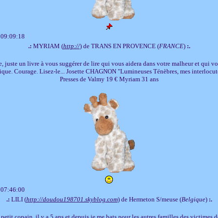
 09:09:18
.:
MYRIAM (
http://
) de TRANS EN PROVENCE (
FRANCE
)
:.
juste un livre à vous suggérer de lire qui vous aidera dans votre malheur et qui v
ique. Courage. Lisez-le... Josette CHAGNON "Lumineuses Ténèbres, mes interlocuteu
Presses de Valmy 19 € Myriam 31 ans
 07:46:00
.:
LILI (
http://doudou198701.skyblog.com
) de Hermeton S/meuse (
Belgique
)
:.
petit copain, il y a 5 ans et depuis je me bats pour les autres familles des victimes d