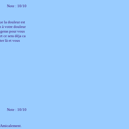
Note : 10/10
ue la douleur est
p à votre douleur
rangeras pour vous
t ce sera déja ca
ter là et vous
Note : 10/10
. Amicalement.