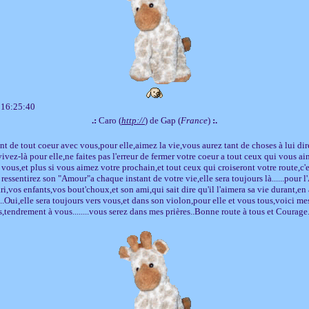
 16:25:40
.:
Caro (
http://
) de Gap (
France
)
:.
t de tout coeur avec vous,pour elle,aimez la vie,vous aurez tant de choses à lui di
ivez-là pour elle,ne faites pas l'erreur de fermer votre coeur a tout ceux qui vous ai
vous,et plus si vous aimez votre prochain,et tout ceux qui croiseront votre route,c'e
essentirez son "Amour"a chaque instant de votre vie,elle sera toujours là......pour l
ri,vos enfants,vos bout'choux,et son ami,qui sait dire qu'il l'aimera sa vie durant,en
...Oui,elle sera toujours vers vous,et dans son violon,pour elle et vous tous,voici m
s,tendrement à vous........vous serez dans mes prières..Bonne route à tous et Courage