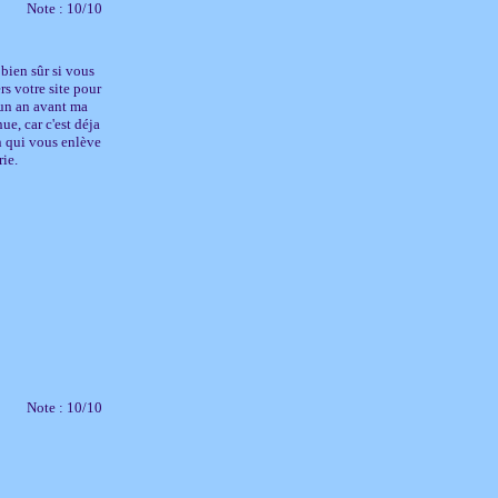
Note : 10/10
 bien sûr si vous
rs votre site pour
e un an avant ma
ue, car c'est déja
in qui vous enlève
rie.
Note : 10/10