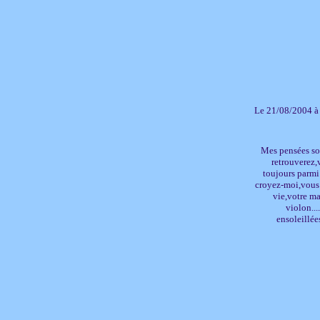
Le 21/08/2004 à
Mes pensées son
retrouverez,v
toujours parmi 
croyez-moi,vous r
vie,votre ma
violon...
ensoleillée