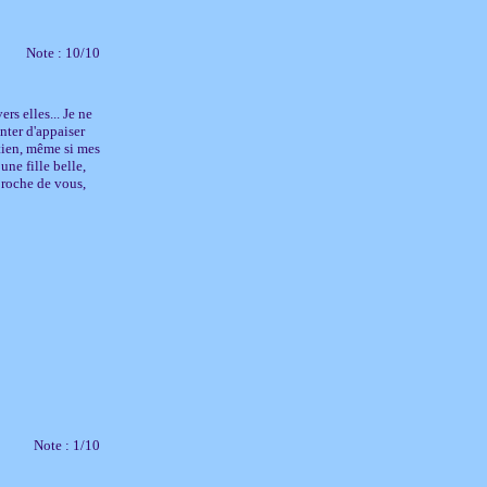
Note : 10/10
rs elles... Je ne
nter d'appaiser
utien, même si mes
ne fille belle,
 proche de vous,
Note : 1/10