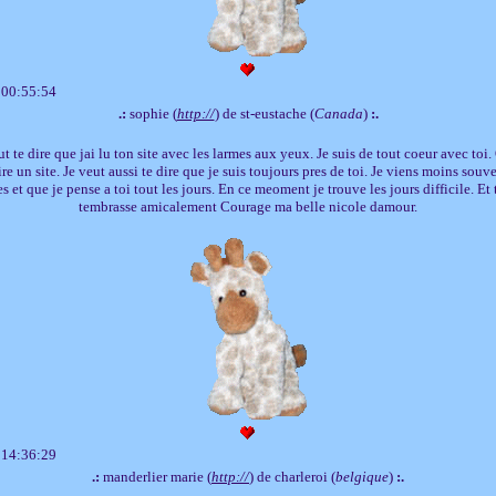
 00:55:54
.:
sophie (
http://
) de st-eustache (
Canada
)
:.
t te dire que jai lu ton site avec les larmes aux yeux. Je suis de tout coeur avec toi
re un site. Je veut aussi te dire que je suis toujours pres de toi. Je viens moins sou
es et que je pense a toi tout les jours. En ce meoment je trouve les jours difficile. Et t
tembrasse amicalement Courage ma belle nicole damour.
 14:36:29
.:
manderlier marie (
http://
) de charleroi (
belgique
)
:.