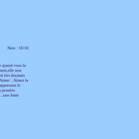
Note : 10/10
re quand vous la
ment,elle sera
st tres dur,mais
'Aimer ...Aimez la
 apprenant le
es pensées
....une Amie