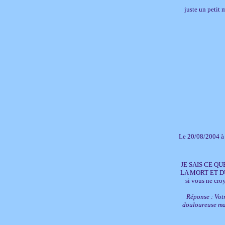
juste un petit 
Le 20/08/2004 à
JE SAIS CE Q
LA MORT ET DU
si vous ne cro
Réponse : Votr
douloureuse mai