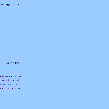
.courage bisous
Note : 10/10
ut jamais en vous.
 que Véro aurait
ma haine et ma
s. Je suis là par