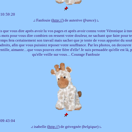
 10:59:20
.:
Fanfouie (
http://
) de auterive (
france
)
:.
is que vous dire après avoir lu vos pages et après avoir connu votre Véronique à trave
 mots pour vous dire combien on ressent votre douleur, ne sachant que faire pour te
 temps fera certainement son travail mais sacher que je tente de vous apporter du so
droits, afin que vous puissiez reposer votre souffrance. Par les photos, on decouvre u
entille, aimante....que vous pouvez etre fière d'elle! Je suis persuadée qu'elle est là,
qu'elle veille sur vous.... Courage Fanfouie
 09:43:04
.:
isabelle (
http://
) de grivegnée (
belgique
)
:.