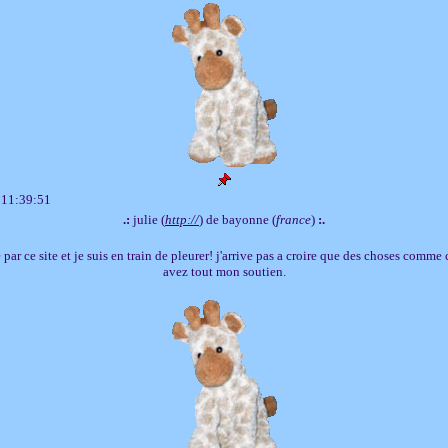
 11:39:51
.:
julie (
http://
) de bayonne (
france
)
:.
 par ce site et je suis en train de pleurer! j'arrive pas a croire que des choses comme
avez tout mon soutien.