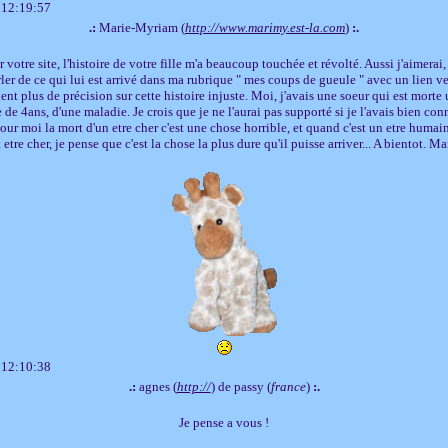
 12:19:57
.:
Marie-Myriam (
http://www.marimy.est-la.com
)
:.
ir votre site, l'histoire de votre fille m'a beaucoup touchée et révolté. Aussi j'aimerai,
rler de ce qui lui est arrivé dans ma rubrique " mes coups de gueule " avec un lien ve
ent plus de précision sur cette histoire injuste. Moi, j'avais une soeur qui est mort
e de 4ans, d'une maladie. Je crois que je ne l'aurai pas supporté si je l'avais bien conn
 Pour moi la mort d'un etre cher c'est une chose horrible, et quand c'est un etre huma
 etre cher, je pense que c'est la chose la plus dure qu'il puisse arriver... A bientot. Ma
 12:10:38
.:
agnes (
http://
) de passy (
france
)
:.
Je pense a vous !