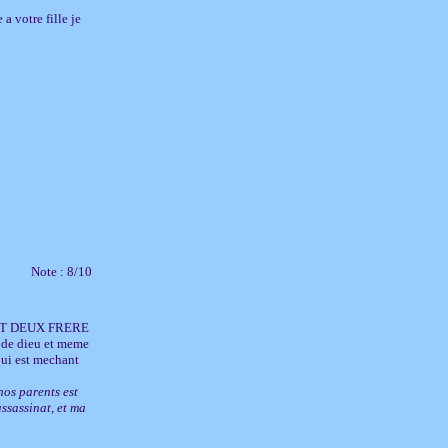
a votre fille je
Note : 8/10
ET DEUX FRERE
e dieu et meme
qui est mechant
nos parents est
ssassinat, et ma