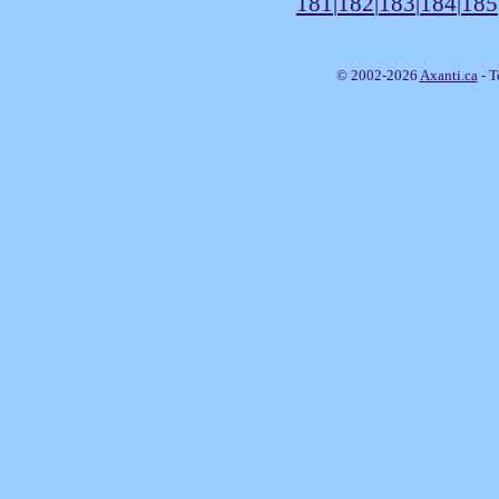
181
|
182
|
183
|
184
|
185
© 2002-2026
Axanti.ca
- T