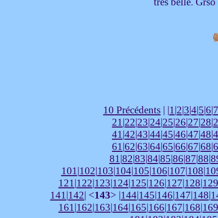
tres belle. Grs
10 Précédents
| |
1
|
2
|
3
|
4
|
5
|
6
|
21
|
22
|
23
|
24
|
25
|
26
|
27
|
28
|
41
|
42
|
43
|
44
|
45
|
46
|
47
|
48
|
61
|
62
|
63
|
64
|
65
|
66
|
67
|
68
|
81
|
82
|
83
|
84
|
85
|
86
|
87
|
88
|
8
101
|
102
|
103
|
104
|
105
|
106
|
107
|
108
|
10
121
|
122
|
123
|
124
|
125
|
126
|
127
|
128
|
12
141
|
142
| <
143
> |
144
|
145
|
146
|
147
|
148
|
1
161
|
162
|
163
|
164
|
165
|
166
|
167
|
168
|
16