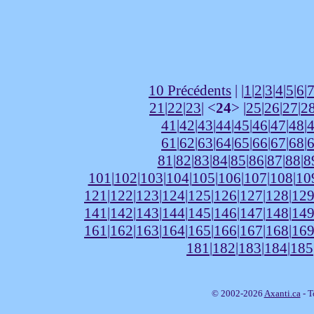
10 Précédents
| |
1
|
2
|
3
|
4
|
5
|
6
|
21
|
22
|
23
| <
24
> |
25
|
26
|
27
|
2
41
|
42
|
43
|
44
|
45
|
46
|
47
|
48
|
61
|
62
|
63
|
64
|
65
|
66
|
67
|
68
|
81
|
82
|
83
|
84
|
85
|
86
|
87
|
88
|
8
101
|
102
|
103
|
104
|
105
|
106
|
107
|
108
|
10
121
|
122
|
123
|
124
|
125
|
126
|
127
|
128
|
12
141
|
142
|
143
|
144
|
145
|
146
|
147
|
148
|
14
161
|
162
|
163
|
164
|
165
|
166
|
167
|
168
|
16
181
|
182
|
183
|
184
|
185
© 2002-2026
Axanti.ca
- T