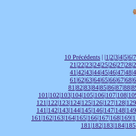
10 Précédents
| |
1
|
2
|
3
|
4
|
5
|
6
|
21
|
22
|
23
|
24
|
25
|
26
|
27
|
28
|
41
|
42
|
43
|
44
|
45
|
46
|
47
|
48
|
61
|
62
|
63
|
64
|
65
|
66
|
67
|
68
|
81
|
82
|
83
|
84
|
85
|
86
|
87
|
88
|
8
101
|
102
|
103
|
104
|
105
|
106
|
107
|
108
|
10
121
|
122
|
123
|
124
|
125
|
126
|
127
|
128
|
12
141
|
142
|
143
|
144
|
145
|
146
|
147
|
148
|
14
161
|
162
|
163
|
164
|
165
|
166
|
167
|
168
|
169
|
1
181
|
182
|
183
|
184
|
185