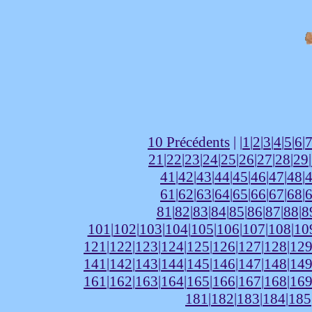
10 Précédents
| |
1
|
2
|
3
|
4
|
5
|
6
|
21
|
22
|
23
|
24
|
25
|
26
|
27
|
28
|
29
|
41
|
42
|
43
|
44
|
45
|
46
|
47
|
48
|
61
|
62
|
63
|
64
|
65
|
66
|
67
|
68
|
81
|
82
|
83
|
84
|
85
|
86
|
87
|
88
|
8
101
|
102
|
103
|
104
|
105
|
106
|
107
|
108
|
10
121
|
122
|
123
|
124
|
125
|
126
|
127
|
128
|
12
141
|
142
|
143
|
144
|
145
|
146
|
147
|
148
|
14
161
|
162
|
163
|
164
|
165
|
166
|
167
|
168
|
16
181
|
182
|
183
|
184
|
185