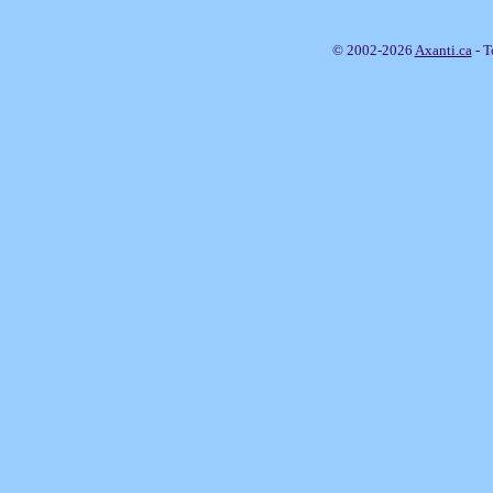
© 2002-2026
Axanti.ca
- T