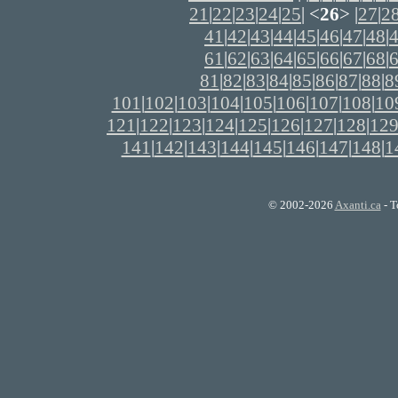
21
|
22
|
23
|
24
|
25
| <
26
> |
27
|
2
41
|
42
|
43
|
44
|
45
|
46
|
47
|
48
|
61
|
62
|
63
|
64
|
65
|
66
|
67
|
68
|
81
|
82
|
83
|
84
|
85
|
86
|
87
|
88
|
8
101
|
102
|
103
|
104
|
105
|
106
|
107
|
108
|
10
121
|
122
|
123
|
124
|
125
|
126
|
127
|
128
|
12
141
|
142
|
143
|
144
|
145
|
146
|
147
|
148
|
1
© 2002-2026
Axanti.ca
- T