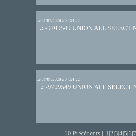
Le 01/07/2026 à 04:54:22
.:
-9709549 UNION ALL SELECT 
Le 01/07/2026 à 04:54:22
.:
-9709549 UNION ALL SELECT 
10 Précédents
| |
1
|
2
|
3
|
4
|
5
|
6
|