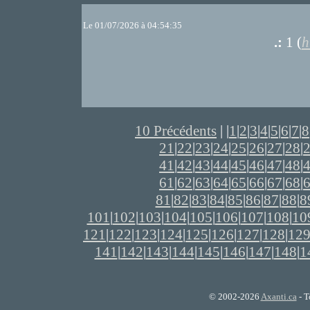
Le 01/07/2026 à 04:54:35
.:
1 (
h
10 Précédents
| |
1
|
2
|
3
|
4
|
5
|
6
|
7
|
8
21
|
22
|
23
|
24
|
25
|
26
|
27
|
28
|
41
|
42
|
43
|
44
|
45
|
46
|
47
|
48
|
61
|
62
|
63
|
64
|
65
|
66
|
67
|
68
|
81
|
82
|
83
|
84
|
85
|
86
|
87
|
88
|
8
101
|
102
|
103
|
104
|
105
|
106
|
107
|
108
|
10
121
|
122
|
123
|
124
|
125
|
126
|
127
|
128
|
12
141
|
142
|
143
|
144
|
145
|
146
|
147
|
148
|
1
© 2002-2026
Axanti.ca
- T