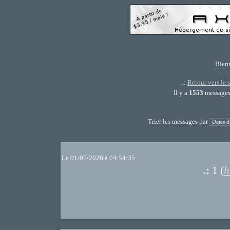
Bien
.:
Retour vers le 
Il y a
1553
messages,
Trier les messages par
Le 01/07/2026 à 04:54:35
.:
1 (
h