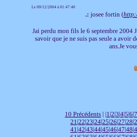
Le 09/12/2004 à 01:47:40
.:
josee fortin (
http:
Jai perdu mon fils le 6 septembre 2004 J
savoir que je ne suis pas seule a avoir de 
ans.Je vou
10 Précédents
| |
1
|
2
|
3
|
4
|
5
|
6
|
21
|
22
|
23
|
24
|
25
|
26
|
27
|
28
|
41
|
42
|
43
|
44
|
45
|
46
|
47
|
48
|
61
|
62
|
63
|
64
|
65
|
66
|
67
|
68
|