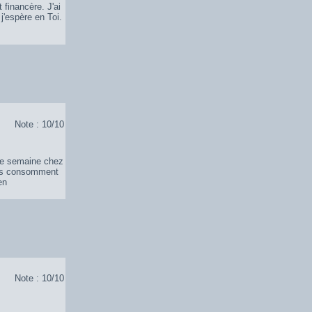
 financère. J'ai
j'espère en Toi.
Note : 10/10
une semaine chez
ils consomment
en
Note : 10/10