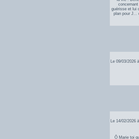
concernant 
guérisse et lui
plan pour J...
Le 09/03/2026 à
Le 14/02/2026 à
Ô Marie toi q