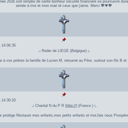
ée 2026 soit remplie de santé bonheur sécurité financière se poursuivre dura
année à moi et mon mari et ceux que j'aime. Merci 💖💗💖
 14:06:35
.:
Roder de LIEGE (
Belgique
)
:.
 vos prières la famille de Lucien M, retourné au Père, surtout son fils B et s
 14:30:20
.:
Chantal N du P R (
http://
) (
France
)
:.
r protège Restaure mes enfants,mes petits enfants et moi,fais nous Prospére