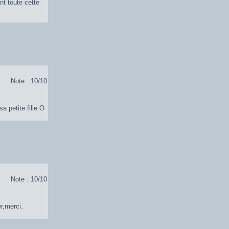
nt toute cette
Note : 10/10
a petite fille O
Note : 10/10
r,merci.