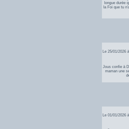
longue durée qu
la Foi que tu n
Le 25/01/2026 à
Jous confie à D
maman une sem
d
Le 01/01/2026 à