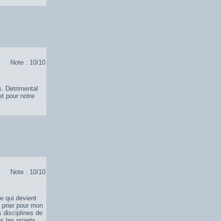
Note : 10/10
. Detrimental
et pour notre
Note : 10/10
e qui devient
 prier pour mon
s disciplines de
s les projets