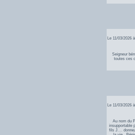
Le 11/03/2026 à
Seigneur bén
toutes ces c
Le 11/03/2026 à
Au nom du Pè
insupportable 
fils J.... donn
la vie . Bén