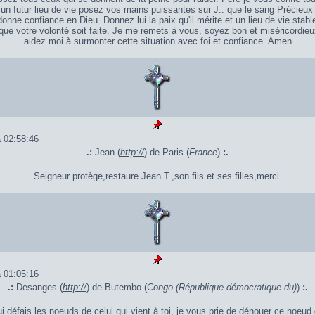
un futur lieu de vie posez vos mains puissantes sur J.. que le sang Précieux
 donne confiance en Dieu. Donnez lui la paix qu'il mérite et un lieu de vie stab
 que votre volonté soit faite. Je me remets à vous, soyez bon et miséricordi
aidez moi à surmonter cette situation avec foi et confiance. Amen
 02:58:46
.:
Jean (
http://
) de Paris (
France
)
:.
Seigneur protège,restaure Jean T.,son fils et ses filles,merci.
 01:05:16
.:
Desanges (
http://
) de Butembo (
Congo (République démocratique du)
)
:.
ui défais les noeuds de celui qui vient à toi, je vous prie de dénouer ce noeud