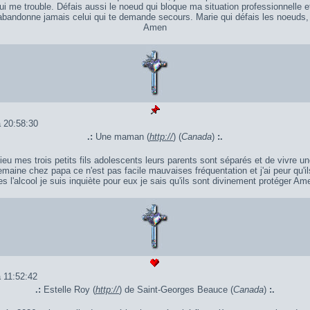
i me trouble. Défais aussi le noeud qui bloque ma situation professionnelle et
'abandonne jamais celui qui te demande secours. Marie qui défais les noeuds, 
Amen
 20:58:30
.:
Une maman (
http://
) (
Canada
)
:.
ieu mes trois petits fils adolescents leurs parents sont séparés et de vivre 
aine chez papa ce n'est pas facile mauvaises fréquentation et j'ai peur qu'
es l'alcool je suis inquiète pour eux je sais qu'ils sont divinement protéger Am
 11:52:42
.:
Estelle Roy (
http://
) de Saint-Georges Beauce (
Canada
)
:.