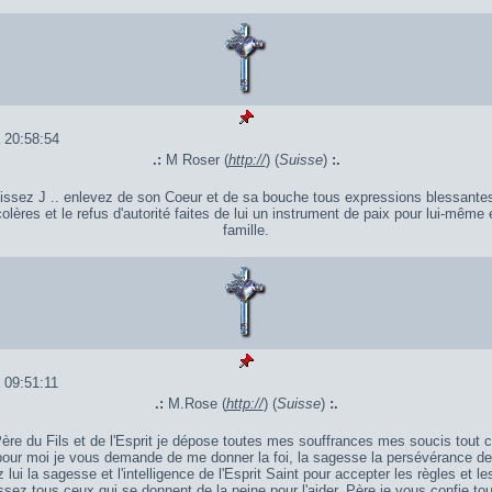
 20:58:54
.:
M Roser (
http://
) (
Suisse
)
:.
issez J .. enlevez de son Coeur et de sa bouche tous expressions blessantes
olères et le refus d'autorité faites de lui un instrument de paix pour lui-même 
famille.
 09:51:11
.:
M.Rose (
http://
) (
Suisse
)
:.
re du Fils et de l'Esprit je dépose toutes mes souffrances mes soucis tout c
pour moi je vous demande de me donner la foi, la sagesse la persévérance de
ez lui la sagesse et l'intelligence de l'Esprit Saint pour accepter les règles et le
issez tous ceux qui se donnent de la peine pour l'aider. Père je vous confie tou