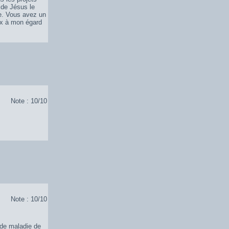
 de Jésus le
le. Vous avez un
eux à mon égard
Note : 10/10
Note : 10/10
 de maladie de