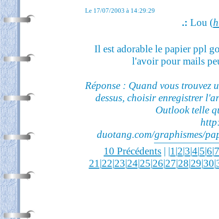
Le 17/07/2003 à 14:29:29
.:
Lou (
h
Il est adorable le papier ppl g
l'avoir pour mails pe
Réponse : Quand vous trouvez un 
dessus, choisir enregistrer l'
Outlook telle q
http
duotang.com/graphismes/papi
10 Précédents
| |
1
|
2
|
3
|
4
|
5
|
6
|
21
|
22
|
23
|
24
|
25
|
26
|
27
|
28
|
29
|
30
|