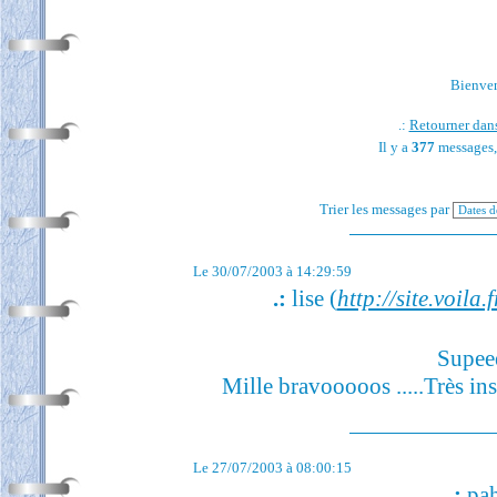
Bienvenu
.:
Retourner dans
Il y a
377
messages,
Trier les messages par
Le 30/07/2003 à 14:29:59
.:
lise (
http://site.voila.f
Supeee
Mille bravooooos .....Très inst
Le 27/07/2003 à 08:00:15
.:
pah