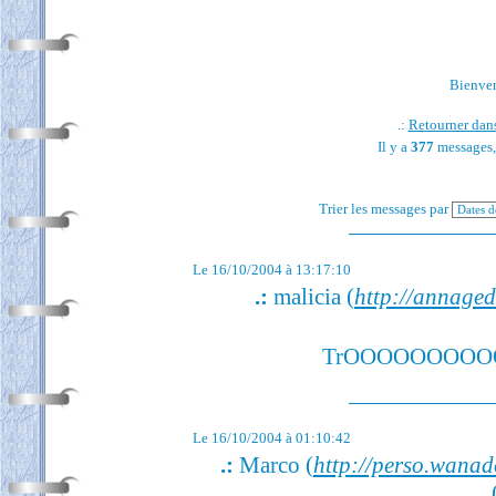
Bienvenu
.:
Retourner dans
Il y a
377
messages,
Trier les messages par
Le 16/10/2004 à 13:17:10
.:
malicia (
http://annage
TrOOOOOOOOO
Le 16/10/2004 à 01:10:42
.:
Marco (
http://perso.wanado