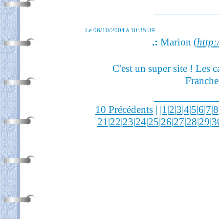
Le 06/10/2004 à 10:35:39
.:
Marion (
http:/
C'est un super site ! Les c
Franche
10 Précédents
| |
1
|
2
|
3
|
4
|
5
|
6
|
7
|
8
21
|
22
|
23
|
24
|
25
|
26
|
27
|
28
|
29
|
3