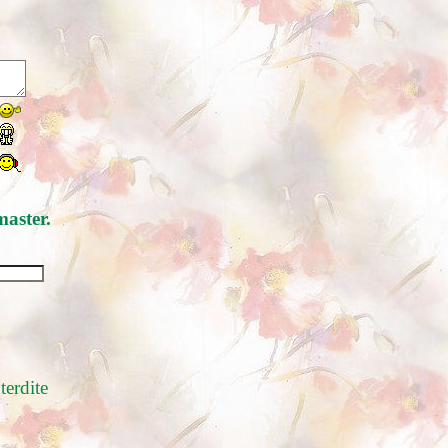
master.
terdite